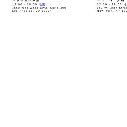
12:00 - 18:00
地図
12:00 - 18:00
地
1650 Westwood Blvd. Suite 300
152 W. 36th Stre
Los Angeles, CA 90024
New York, NY 10